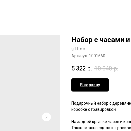
Набор с часами 
gifTree
Артикул:
1001660
5 322
р.
10 040
р.
В корзину
Подарочный набор с деревянн
коробке с гравировкой
На задней крышке часов и ко
Также можно сделать гравиро