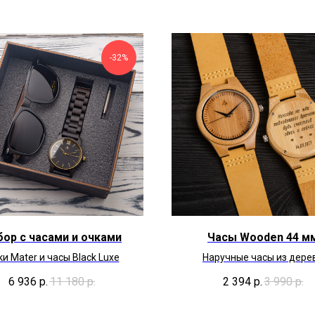
-32%
бор с часами и очками
Часы Wooden 44 м
и Mater и часы Black Luxe
Наручные часы из дере
6 936
р.
11 180
р.
2 394
р.
3 990
р.