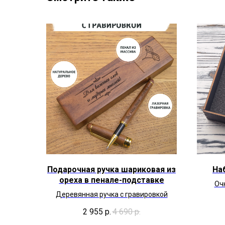
Подарочная ручка шариковая из
На
ореха в пенале-подставке
Очк
Деревянная ручка с гравировкой
2 955
р.
4 690
р.