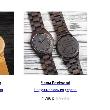
м
Часы Feelwood
ва
Наручные часы из дерева
4 786
р.
5 990
р.