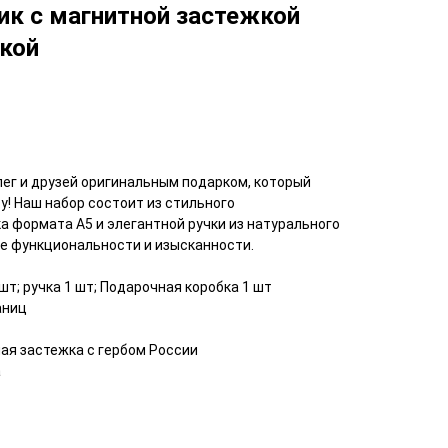
ик с магнитной застежкой
чкой
лег и друзей оригинальным подарком, который
у! Наш набор состоит из стильного
 формата А5 и элегантной ручки из натурального
е функциональности и изысканности.
т; ручка 1 шт; Подарочная коробка 1 шт
аниц
ная застежка с гербом России
а